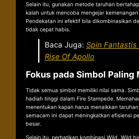
Selain itu, gunakan metode taruhan bertahap
kalah untuk mencoba mengejar kemenangan (
Pendekatan ini efektif bila dikombinasikan
tidak cepat habis.
Baca Juga:
Spin Fantasti
Rise Of Apollo
Fokus pada Simbol Palin
Tidak semua simbol memiliki nilai sama. Si
hadiah tinggi dalam Fire Stampede. Memaha
menentukan kapan harus menaikkan taruhan 
semacam ini dapat meningkatkan efisiensi
besar.
Selain itu, perhatikan kombinasi Wild. Wild