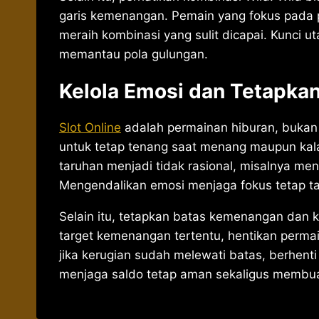
garis kemenangan. Pemain yang fokus pada 
meraih kombinasi yang sulit dicapai. Kunci 
memantau pola gulungan.
Kelola Emosi dan Tetapk
Slot Online
adalah permainan hiburan, bukan 
untuk tetap tenang saat menang maupun kal
taruhan menjadi tidak rasional, misalnya me
Mengendalikan emosi menjaga fokus tetap taja
Selain itu, tetapkan batas kemenangan dan k
target kemenangan tertentu, hentikan perm
jika kerugian sudah melewati batas, berhenti
menjaga saldo tetap aman sekaligus membu