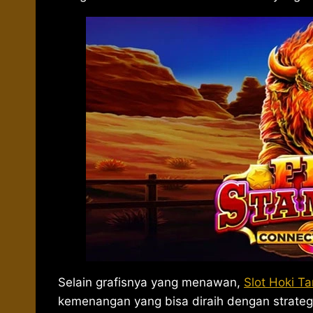
Selain grafisnya yang menawan,
Slot Hoki T
kemenangan yang bisa diraih dengan strateg