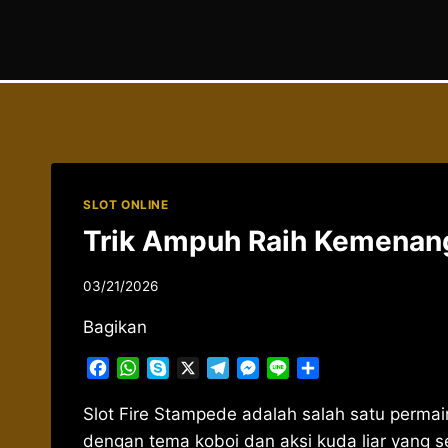
Skip
to
content
SLOT ONLINE
Trik Ampuh Raih Kemenang
03/21/2026
Bagikan
Facebook
WhatsApp
Skype
X
Telegram
Messenger
Line
Share
Slot Fire Stampede adalah salah satu perma
dengan tema koboi dan aksi kuda liar yang s