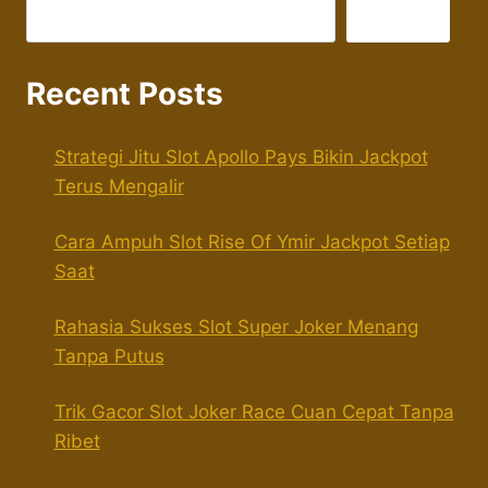
Search
Recent Posts
Strategi Jitu Slot Apollo Pays Bikin Jackpot
Terus Mengalir
Cara Ampuh Slot Rise Of Ymir Jackpot Setiap
Saat
Rahasia Sukses Slot Super Joker Menang
Tanpa Putus
Trik Gacor Slot Joker Race Cuan Cepat Tanpa
Ribet