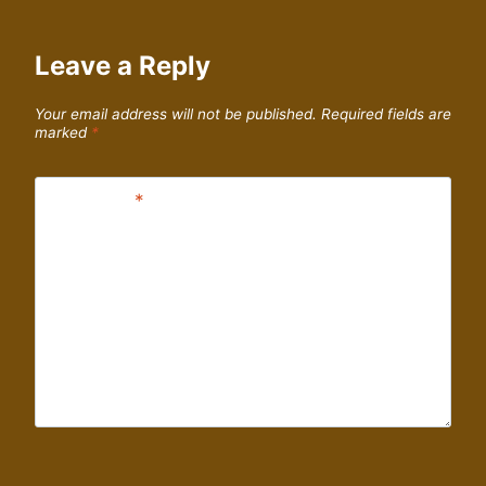
Leave a Reply
Your email address will not be published.
Required fields are
marked
*
Comment
*