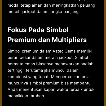
modal tetap aman dan meningkatkan peluang
meraih jackpot dalam jangka panjang.
Fokus Pada Simbol
Premium dan Multipliers
Simbol premium dalam Aztec Gems memiliki
peran besar dalam meraih jackpot. Simbol
permata emas biasanya menawarkan hadiah
tertinggi, terutama jika muncul dalam
kombinasi yang tepat. Memperhatikan pola
munculnya simbol premium bisa membantu
Anda menentukan kapan waktu terbaik untuk
menaikkan taruhan.