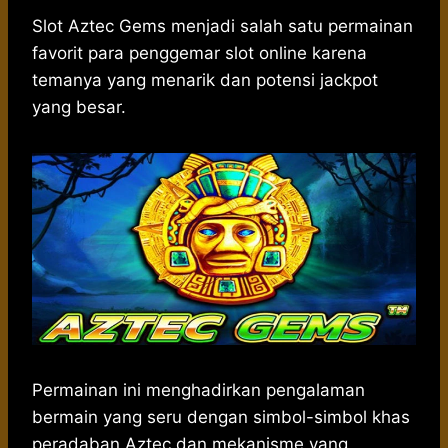
a
h
k
e
e
i
h
c
a
y
l
s
n
a
Slot Aztec Gems menjadi salah satu permainan
e
t
p
e
s
e
r
favorit para penggemar slot online karena
b
s
e
g
e
e
temanya yang menarik dan potensi jackpot
o
A
r
n
yang besar.
o
p
a
g
k
p
m
e
r
Permainan ini menghadirkan pengalaman
bermain yang seru dengan simbol-simbol khas
peradaban Aztec dan mekanisme yang