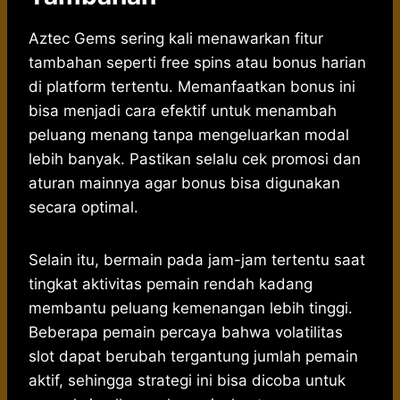
Aztec Gems sering kali menawarkan fitur
tambahan seperti free spins atau bonus harian
di platform tertentu. Memanfaatkan bonus ini
bisa menjadi cara efektif untuk menambah
peluang menang tanpa mengeluarkan modal
lebih banyak. Pastikan selalu cek promosi dan
aturan mainnya agar bonus bisa digunakan
secara optimal.
Selain itu, bermain pada jam-jam tertentu saat
tingkat aktivitas pemain rendah kadang
membantu peluang kemenangan lebih tinggi.
Beberapa pemain percaya bahwa volatilitas
slot dapat berubah tergantung jumlah pemain
aktif, sehingga strategi ini bisa dicoba untuk