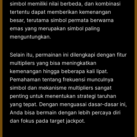
simbol memiliki nilai berbeda, dan kombinasi
tertentu dapat memberikan kemenangan
besar, terutama simbol permata berwarna
emas yang merupakan simbol paling
menguntungkan.
Selain itu, permainan ini dilengkapi dengan fitur
multipliers yang bisa meningkatkan
kemenangan hingga beberapa kali lipat.
Pemahaman tentang frekuensi munculnya
simbol dan mekanisme multipliers sangat
penting untuk menentukan strategi taruhan
yang tepat. Dengan menguasai dasar-dasar ini,
Anda bisa bermain dengan lebih percaya diri
dan fokus pada target jackpot.