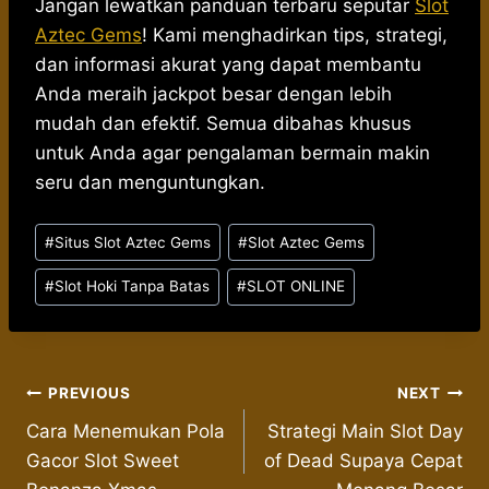
Jangan lewatkan panduan terbaru seputar
Slot
Aztec Gems
! Kami menghadirkan tips, strategi,
dan informasi akurat yang dapat membantu
Anda meraih jackpot besar dengan lebih
mudah dan efektif. Semua dibahas khusus
untuk Anda agar pengalaman bermain makin
seru dan menguntungkan.
Post
#
Situs Slot Aztec Gems
#
Slot Aztec Gems
Tags:
#
Slot Hoki Tanpa Batas
#
SLOT ONLINE
Post
PREVIOUS
NEXT
Cara Menemukan Pola
Strategi Main Slot Day
navigation
Gacor Slot Sweet
of Dead Supaya Cepat