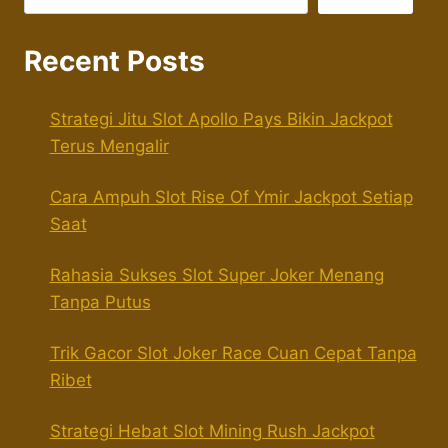
Recent Posts
Strategi Jitu Slot Apollo Pays Bikin Jackpot
Terus Mengalir
Cara Ampuh Slot Rise Of Ymir Jackpot Setiap
Saat
Rahasia Sukses Slot Super Joker Menang
Tanpa Putus
Trik Gacor Slot Joker Race Cuan Cepat Tanpa
Ribet
Strategi Hebat Slot Mining Rush Jackpot