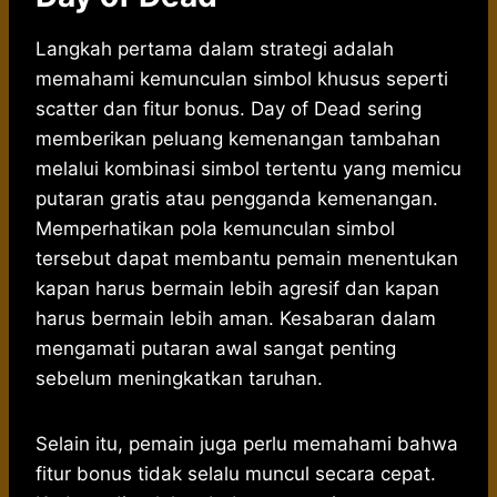
Langkah pertama dalam strategi adalah
memahami kemunculan simbol khusus seperti
scatter dan fitur bonus. Day of Dead sering
memberikan peluang kemenangan tambahan
melalui kombinasi simbol tertentu yang memicu
putaran gratis atau pengganda kemenangan.
Memperhatikan pola kemunculan simbol
tersebut dapat membantu pemain menentukan
kapan harus bermain lebih agresif dan kapan
harus bermain lebih aman. Kesabaran dalam
mengamati putaran awal sangat penting
sebelum meningkatkan taruhan.
Selain itu, pemain juga perlu memahami bahwa
fitur bonus tidak selalu muncul secara cepat.