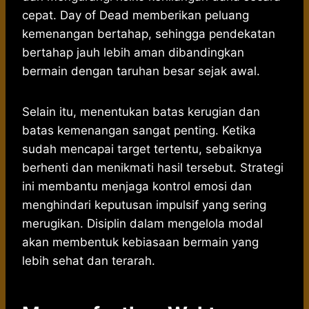
cepat. Day of Dead memberikan peluang
kemenangan bertahap, sehingga pendekatan
bertahap jauh lebih aman dibandingkan
bermain dengan taruhan besar sejak awal.
Selain itu, menentukan batas kerugian dan
batas kemenangan sangat penting. Ketika
sudah mencapai target tertentu, sebaiknya
berhenti dan menikmati hasil tersebut. Strategi
ini membantu menjaga kontrol emosi dan
menghindari keputusan impulsif yang sering
merugikan. Disiplin dalam mengelola modal
akan membentuk kebiasaan bermain yang
lebih sehat dan terarah.