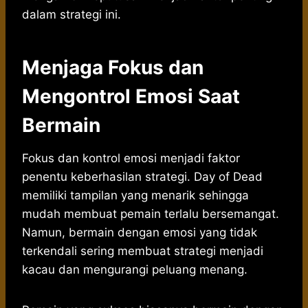
dalam strategi ini.
Menjaga Fokus dan
Mengontrol Emosi Saat
Bermain
Fokus dan kontrol emosi menjadi faktor
penentu keberhasilan strategi. Day of Dead
memiliki tampilan yang menarik sehingga
mudah membuat pemain terlalu bersemangat.
Namun, bermain dengan emosi yang tidak
terkendali sering membuat strategi menjadi
kacau dan mengurangi peluang menang.