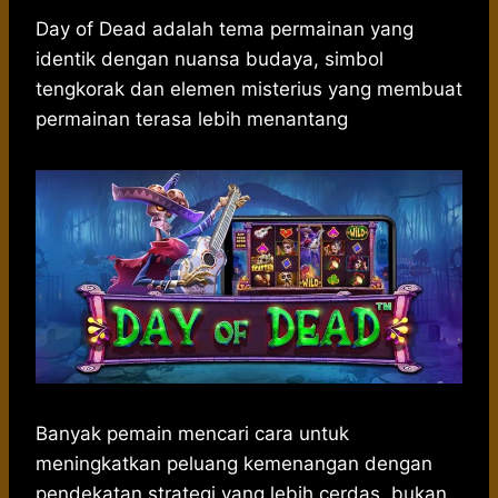
a
h
k
e
e
i
h
c
a
y
l
s
n
a
Day of Dead adalah tema permainan yang
e
t
p
e
s
e
r
identik dengan nuansa budaya, simbol
b
s
e
g
e
e
tengkorak dan elemen misterius yang membuat
o
A
r
n
permainan terasa lebih menantang
o
p
a
g
k
p
m
e
r
Banyak pemain mencari cara untuk
meningkatkan peluang kemenangan dengan
pendekatan strategi yang lebih cerdas, bukan