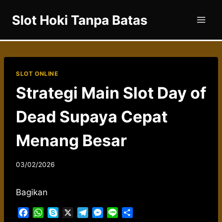
Skip
Slot Hoki Tanpa Batas
to
content
SLOT ONLINE
Strategi Main Slot Day of
Dead Supaya Cepat
Menang Besar
03/02/2026
Bagikan
F
W
S
X
T
M
L
S