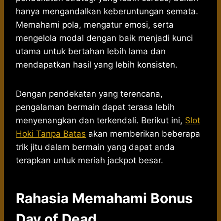
hanya mengandalkan keberuntungan semata.
Memahami pola, mengatur emosi, serta
mengelola modal dengan baik menjadi kunci
utama untuk bertahan lebih lama dan
mendapatkan hasil yang lebih konsisten.
Dengan pendekatan yang terencana,
pengalaman bermain dapat terasa lebih
menyenangkan dan terkendali. Berikut ini,
Slot
Hoki Tanpa Batas
akan memberikan beberapa
trik jitu dalam bermain yang dapat anda
terapkan untuk meriah jackpot besar.
Rahasia Memahami Bonus
Day of Dead