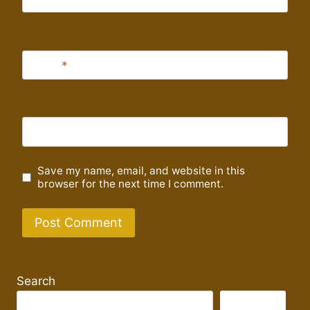
Email
*
Website
Save my name, email, and website in this
browser for the next time I comment.
Search
Search