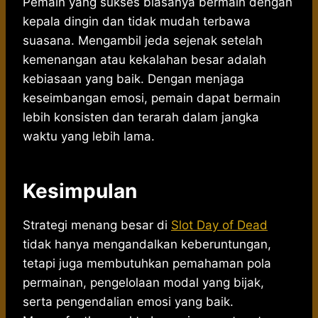
Pemain yang sukses biasanya bermain dengan
kepala dingin dan tidak mudah terbawa
suasana. Mengambil jeda sejenak setelah
kemenangan atau kekalahan besar adalah
kebiasaan yang baik. Dengan menjaga
keseimbangan emosi, pemain dapat bermain
lebih konsisten dan terarah dalam jangka
waktu yang lebih lama.
Kesimpulan
Strategi menang besar di
Slot Day of Dead
tidak hanya mengandalkan keberuntungan,
tetapi juga membutuhkan pemahaman pola
permainan, pengelolaan modal yang bijak,
serta pengendalian emosi yang baik.