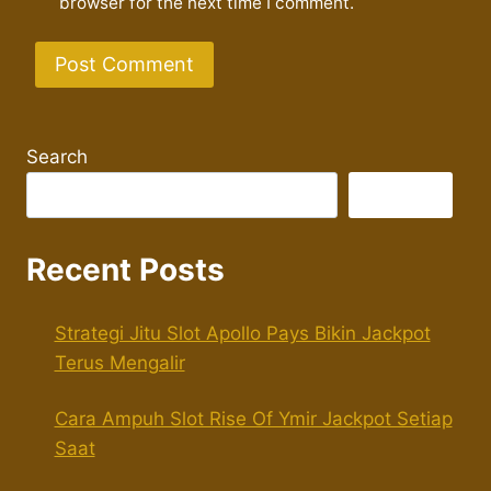
browser for the next time I comment.
Search
Search
Recent Posts
Strategi Jitu Slot Apollo Pays Bikin Jackpot
Terus Mengalir
Cara Ampuh Slot Rise Of Ymir Jackpot Setiap
Saat