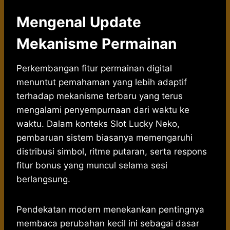
Mengenal Update
Mekanisme Permainan
Perkembangan fitur permainan digital
menuntut pemahaman yang lebih adaptif
terhadap mekanisme terbaru yang terus
mengalami penyempurnaan dari waktu ke
waktu. Dalam konteks Slot Lucky Neko,
pembaruan sistem biasanya memengaruhi
distribusi simbol, ritme putaran, serta respons
fitur bonus yang muncul selama sesi
berlangsung.
Pendekatan modern menekankan pentingnya
membaca perubahan kecil ini sebagai dasar