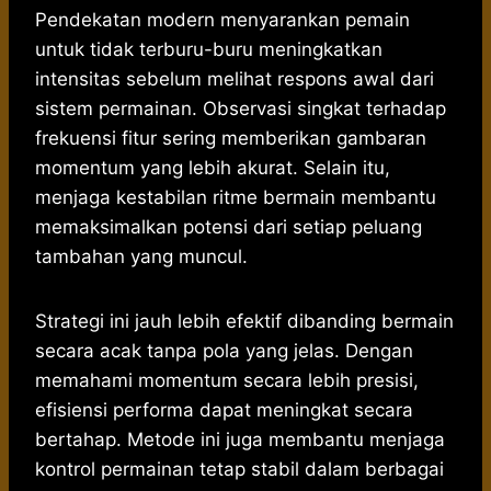
Pendekatan modern menyarankan pemain
untuk tidak terburu-buru meningkatkan
intensitas sebelum melihat respons awal dari
sistem permainan. Observasi singkat terhadap
frekuensi fitur sering memberikan gambaran
momentum yang lebih akurat. Selain itu,
menjaga kestabilan ritme bermain membantu
memaksimalkan potensi dari setiap peluang
tambahan yang muncul.
Strategi ini jauh lebih efektif dibanding bermain
secara acak tanpa pola yang jelas. Dengan
memahami momentum secara lebih presisi,
efisiensi performa dapat meningkat secara
bertahap. Metode ini juga membantu menjaga
kontrol permainan tetap stabil dalam berbagai