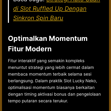
di Slot Ruffled Up Dengan
Sinkron Spin Baru
Optimalkan Momentum
Fitur Modern
Fitur interaktif yang semakin kompleks
menuntut strategi yang lebih cermat dalam
membaca momentum terbaik selama sesi
berlangsung. Dalam praktik Slot Lucky Neko,
optimalisasi momentum biasanya berkaitan
dengan timing aktivasi bonus dan pengelolaan
tempo putaran secara terukur.