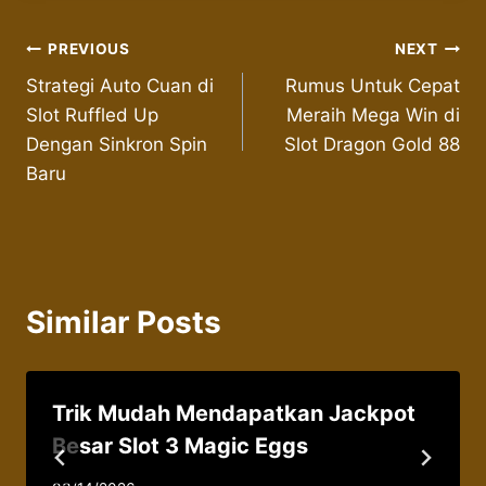
Post
PREVIOUS
NEXT
Strategi Auto Cuan di
Rumus Untuk Cepat
navigation
Slot Ruffled Up
Meraih Mega Win di
Dengan Sinkron Spin
Slot Dragon Gold 88
Baru
Similar Posts
Trik Mudah Mendapatkan Jackpot
Besar Slot 3 Magic Eggs