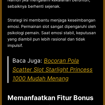
Namun jika mengalami kekalahan beruntun,
sebaiknya berhenti sejenak.
Strategi ini membantu menjaga keseimbangan
emosi. Permainan slot sangat dipengaruhi oleh
psikologi pemain. Saat emosi stabil, keputusan
yang diambil pun lebih rasional dan tidak
impulsif.
Baca Juga:
Bocoran Pola
Scatter Slot Starlight Princess
1000 Mudah Menang
Memanfaatkan Fitur Bonus