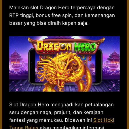
a
h
k
e
e
i
h
c
a
y
l
s
n
a
Mainkan slot Dragon Hero terpercaya dengan
e
t
p
e
s
e
r
RTP tinggi, bonus free spin, dan kemenangan
b
s
e
g
e
e
besar yang bisa diraih kapan saja.
o
A
r
n
o
p
a
g
k
p
m
e
r
Slot Dragon Hero menghadirkan petualangan
seru dengan naga, prajurit, dan kerajaan
fantasi yang memukau. Dibawah ini
Slot Hoki
Tanpa Batas
akan memberikan informasi