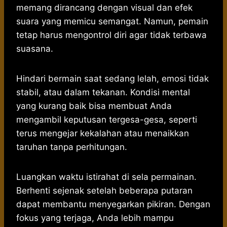
memang dirancang dengan visual dan efek
suara yang memicu semangat. Namun, pemain
tetap harus mengontrol diri agar tidak terbawa
suasana.
Hindari bermain saat sedang lelah, emosi tidak
stabil, atau dalam tekanan. Kondisi mental
yang kurang baik bisa membuat Anda
mengambil keputusan tergesa-gesa, seperti
terus mengejar kekalahan atau menaikkan
taruhan tanpa perhitungan.
Luangkan waktu istirahat di sela permainan.
Berhenti sejenak setelah beberapa putaran
dapat membantu menyegarkan pikiran. Dengan
fokus yang terjaga, Anda lebih mampu