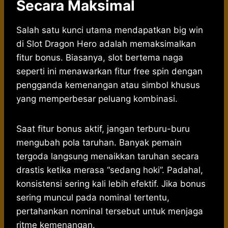
Secara Maksimal
Salah satu kunci utama mendapatkan big win
di Slot Dragon Hero adalah memaksimalkan
fitur bonus. Biasanya, slot bertema naga
seperti ini menawarkan fitur free spin dengan
pengganda kemenangan atau simbol khusus
yang memperbesar peluang kombinasi.
Saat fitur bonus aktif, jangan terburu-buru
mengubah pola taruhan. Banyak pemain
tergoda langsung menaikkan taruhan secara
drastis ketika merasa “sedang hoki”. Padahal,
konsistensi sering kali lebih efektif. Jika bonus
sering muncul pada nominal tertentu,
pertahankan nominal tersebut untuk menjaga
ritme kemenangan.