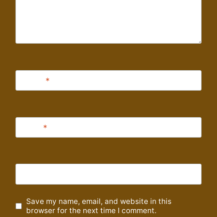
Name
*
Email
*
Website
Save my name, email, and website in this
browser for the next time I comment.