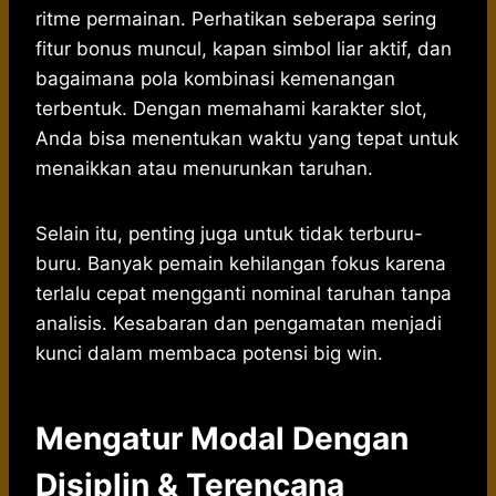
ritme permainan. Perhatikan seberapa sering
fitur bonus muncul, kapan simbol liar aktif, dan
bagaimana pola kombinasi kemenangan
terbentuk. Dengan memahami karakter slot,
Anda bisa menentukan waktu yang tepat untuk
menaikkan atau menurunkan taruhan.
Selain itu, penting juga untuk tidak terburu-
buru. Banyak pemain kehilangan fokus karena
terlalu cepat mengganti nominal taruhan tanpa
analisis. Kesabaran dan pengamatan menjadi
kunci dalam membaca potensi big win.
Mengatur Modal Dengan
Disiplin & Terencana