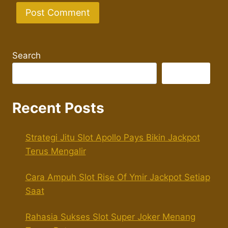
Search
Search
Recent Posts
Strategi Jitu Slot Apollo Pays Bikin Jackpot
Terus Mengalir
Cara Ampuh Slot Rise Of Ymir Jackpot Setiap
Saat
Rahasia Sukses Slot Super Joker Menang