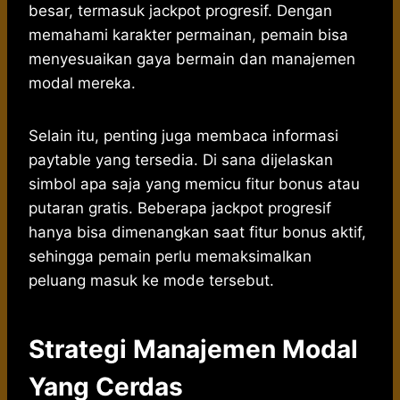
besar, termasuk jackpot progresif. Dengan
memahami karakter permainan, pemain bisa
menyesuaikan gaya bermain dan manajemen
modal mereka.
Selain itu, penting juga membaca informasi
paytable yang tersedia. Di sana dijelaskan
simbol apa saja yang memicu fitur bonus atau
putaran gratis. Beberapa jackpot progresif
hanya bisa dimenangkan saat fitur bonus aktif,
sehingga pemain perlu memaksimalkan
peluang masuk ke mode tersebut.
Strategi Manajemen Modal
Yang Cerdas