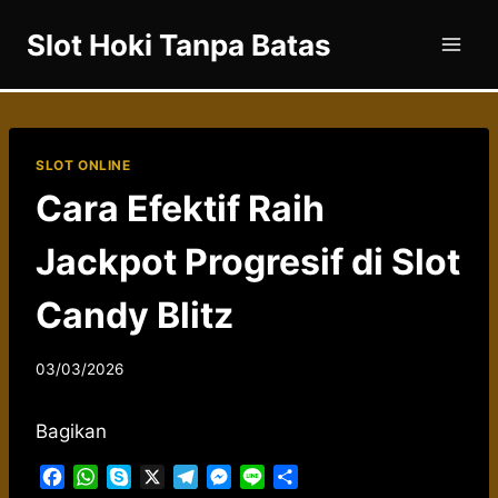
Skip
Slot Hoki Tanpa Batas
to
content
SLOT ONLINE
Cara Efektif Raih
Jackpot Progresif di Slot
Candy Blitz
03/03/2026
Bagikan
F
W
S
X
T
M
L
S