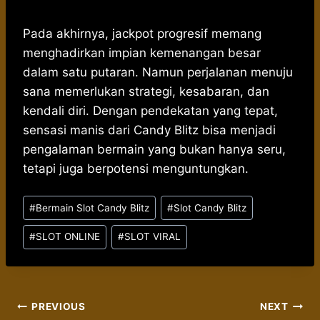
Pada akhirnya, jackpot progresif memang
menghadirkan impian kemenangan besar
dalam satu putaran. Namun perjalanan menuju
sana memerlukan strategi, kesabaran, dan
kendali diri. Dengan pendekatan yang tepat,
sensasi manis dari Candy Blitz bisa menjadi
pengalaman bermain yang bukan hanya seru,
tetapi juga berpotensi menguntungkan.
Post
#
Bermain Slot Candy Blitz
#
Slot Candy Blitz
Tags:
#
SLOT ONLINE
#
SLOT VIRAL
Post
PREVIOUS
NEXT