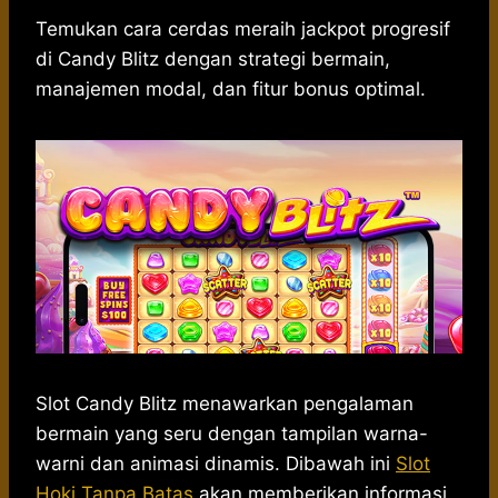
a
h
k
e
e
i
h
c
a
y
l
s
n
a
Temukan cara cerdas meraih jackpot progresif
e
t
p
e
s
e
r
di Candy Blitz dengan strategi bermain,
b
s
e
g
e
e
manajemen modal, dan fitur bonus optimal.
o
A
r
n
o
p
a
g
k
p
m
e
r
Slot
Candy Blitz
menawarkan pengalaman
bermain yang seru dengan tampilan warna-
warni dan animasi dinamis. Dibawah ini
Slot
Hoki Tanpa Batas
akan memberikan informasi